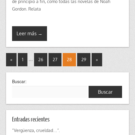
de principio a fin, como todas las novelas de Noah
Gordon. Relata
Leer más →
…
«
1
26
27
28
29
»
Buscar:
Entradas recientes
“Vergüenza, crueldad…”.