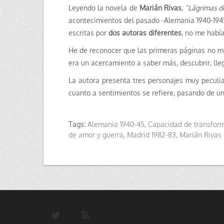
Leyendo la novela de
Marián Rivas
,
“Lágrimas d
acontecimientos del pasado -Alemania 1940-1945
escritas por
dos autoras diferentes
, no me habí
He de reconocer que las primeras páginas no 
era un acercamiento a saber más, descubrir, lle
La autora presenta tres personajes muy peculiar
cuanto a sentimientos se refiere, pasando de una
Tags:
Alemania 1940-45
,
Capacidad de transfor
de amor y guerra
,
Madrid 1982-83
,
Marián Rivas