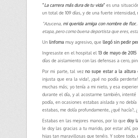
“
La carrera más dura de tu vida
“
es una situación
un total de 109 días, y de una fuerte intensidad
“Azucena,
mi querida amiga con nombre de flor
,
etapa, pero como buena deportista que eres, esta 
Un
linfoma
muy agresivo, que
llegó sin pedir p
Ingresaste en el hospital el
13 de mayo de 2015
días de aislamiento con las defensas a cero, pin
Por mi parte, tal vez
no supe estar a la altura
injusta que era la vida!, ¡qué no podía perdert
muchas más; yo tenía a mi nieto, y esa experien
durante el día, y al acostarme también, intent
podía, en ocasiones estabas aislada y no debía
estabas, me dolía profundamente, ¿qué hacía?, ¿
Estabas en las mejores manos, por lo que
doy l
le doy las gracias a tu marido, por estar ahí, p
hijas tan maravillosas que tenéis. Y sobre todo