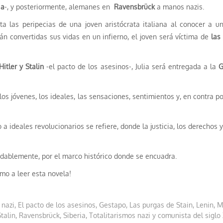
ia
-, y posteriormente, alemanes en
Ravensbrück
a manos nazis.
lata las peripecias de una joven aristócrata italiana al conocer a
rán convertidas sus vidas en un infierno, el joven será víctima de
las
Hitler y Stalin
-el pacto de los asesinos-, Julia será entregada a la
G
los jóvenes, los ideales, las sensaciones, sentimientos y, en contra p
a ideales revolucionarios se refiere, donde la justicia, los derechos y
udablemente, por el marco histórico donde se encuadra.
mo a leer esta novela!
 nazi
,
El pacto de los asesinos
,
Gestapo
,
Las purgas de Stain
,
Lenin
,
M
talin
,
Ravensbrück
,
Siberia
,
Totalitarismos nazi y comunista del siglo