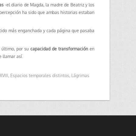
as
-el diario de Magda, la madre de Beatriz y los
 percepción ha sido que ambas historias estaban
ntido más enganchada y cada página que pasaba
e último, por su
capacidad de transformación
en
 llamar así.
XVIII
,
Espacios temporales distintos
,
Lágrimas