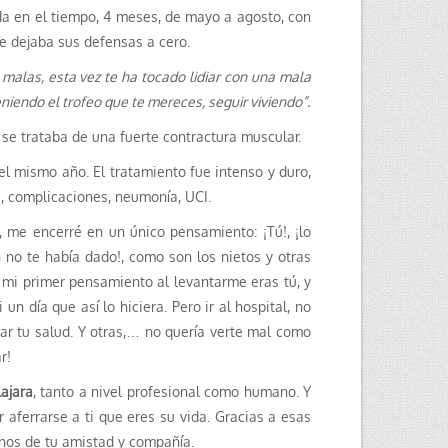
ada en el tiempo, 4 meses, de mayo a agosto, con
ue dejaba sus defensas a cero.
 malas, esta vez te ha tocado lidiar con una mala
niendo el trofeo que te mereces, seguir viviendo”.
e trataba de una fuerte contractura muscular.
del mismo año. El tratamiento fue intenso y duro,
s, complicaciones, neumonía, UCI.
, me encerré en un único pensamiento: ¡Tú!, ¡lo
n no te había dado!, como son los nietos y otras
, mi primer pensamiento al levantarme eras tú, y
 un día que así lo hiciera. Pero ir al hospital, no
ar tu salud. Y otras,… no quería verte mal como
r!
lajara
, tanto a nivel profesional como humano. Y
r aferrarse a ti que eres su vida. Gracias a esas
rnos de tu amistad y compañía.