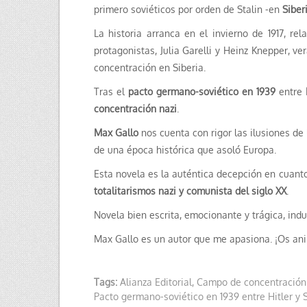
primero soviéticos por orden de Stalin -en
Siber
La historia arranca en el invierno de 1917, re
protagonistas, Julia Garelli y Heinz Knepper, ve
concentración en Siberia.
Tras el
pacto germano-soviético en 1939
entre
concentración nazi
.
Max Gallo
nos cuenta con rigor las ilusiones de 
de una época histórica que asoló Europa.
Esta novela es la auténtica decepción en cuanto 
totalitarismos nazi y comunista del siglo XX
.
Novela bien escrita, emocionante y trágica, ind
Max Gallo es un autor que me apasiona. ¡Os ani
Tags:
Alianza Editorial
,
Campo de concentración
Pacto germano-soviético en 1939 entre Hitler y S