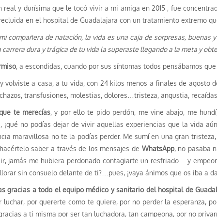
 real y durísima que le tocó vivir a mi amiga en 2015 , fue concentr
, recluida en el hospital de Guadalajara con un tratamiento extremo q
 mi compañera de natación, la vida es una caja de sorpresas, buenas y
carrera dura y trágica de tu vida la superaste llegando a la meta y obte
ermiso
, a escondidas, cuando por sus síntomas todos pensábamos que s
y volviste a casa, a tu vida, con 24 kilos menos a finales de agosto 
chazos, transfusiones, molestias, dolores…tristeza, angustia, recaída
 que te merecías
, y por ello te pido perdón, me vine abajo, me hundí
e!, ¡qué no podías dejar de vivir aquellas experiencias que la vida aú
cia maravillosa no te la podías perder. Me sumí en una gran tristeza
é hacértelo saber a través de los mensajes de
WhatsApp
, no pasaba ni
 ir, jamás me hubiera perdonado contagiarte un resfriado… y empeor
llorar sin consuelo delante de ti?…pues, ¡vaya ánimos que os iba a da
as gracias a todo el equipo médico y sanitario del hospital de Guada
or luchar, por quererte como te quiere, por no perder la esperanza, po
, gracias a ti misma por ser tan luchadora, tan campeona, por no priva