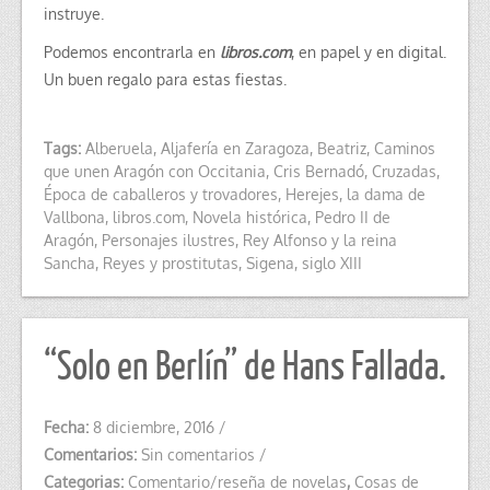
instruye.
Podemos encontrarla en
libros.com
, en papel y en digital.
Un buen regalo para estas fiestas.
Tags:
Alberuela
,
Aljafería en Zaragoza
,
Beatriz
,
Caminos
que unen Aragón con Occitania
,
Cris Bernadó
,
Cruzadas
,
Época de caballeros y trovadores
,
Herejes
,
la dama de
Vallbona
,
libros.com
,
Novela histórica
,
Pedro II de
Aragón
,
Personajes ilustres
,
Rey Alfonso y la reina
Sancha
,
Reyes y prostitutas
,
Sigena
,
siglo XIII
“Solo en Berlín” de Hans Fallada.
Fecha:
8 diciembre, 2016
/
Comentarios:
Sin comentarios
/
Categorias:
Comentario/reseña de novelas
,
Cosas de