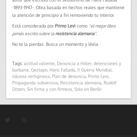
-1893-1947-. Obra basada en hechos reales que mantiene
la atención de principio a fin removiendo tu interior.
Está considerada por
Primo Levi
como
“el mejor libro
jamás escrito sobre la
resistencia alemana
“.
No te la pierdas. Busca un momento y léela.
Tags:
actitud valiente
,
Denuncia a Hitler
,
detenciones y
barbarie
,
Gestapo
,
Hans Fallada
,
II Guerra Mundial
,
náusea vertiginosa
,
Plan de denuncia
,
Primo Levi
,
Propaganda subversiva
,
Resistencia alemana
,
Rudolf
Ditzen
,
Sin firma y con firmeza
,
Solo en Berlín