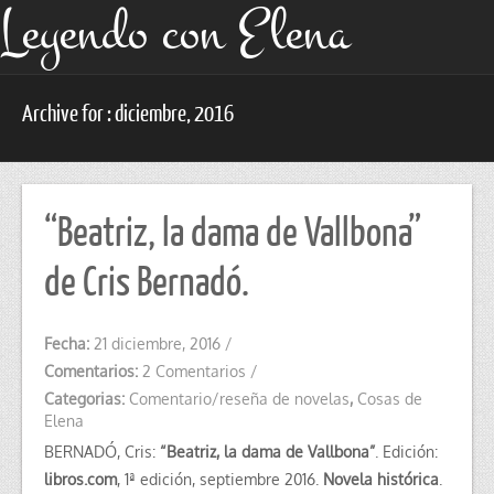
Leyendo con Elena
Archive for : diciembre, 2016
“Beatriz, la dama de Vallbona”
de Cris Bernadó.
Fecha:
21 diciembre, 2016
/
Comentarios:
2 Comentarios
/
Categorias:
Comentario/reseña de novelas
,
Cosas de
Elena
BERNADÓ, Cris:
“Beatriz, la dama de Vallbona”
. Edición:
libros.com
, 1ª edición, septiembre 2016.
Novela histórica
.