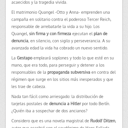
acaecidos y la tragedia vivida.
El matrimonio Quangel -Otto y Anna- emprenden una
campaña en solitario contra el poderoso Tercer Reich,
responsable de arrebatarle la vida a su hijo. Los
Quangel,
sin firma y con firmeza
ejecutan el
plan de
denuncia
, en silencio, con sigilo y perseverancia. A su
avanzada edad la vida ha cobrado un nuevo sentido.
La
Gestapo
empleará soplones y todo lo que esté en su
mano, que era todo, para perseguir y detener a los
responsables de la
propaganda subversiva
en contra del
régimen que surge en los sitios más inesperados y que
les trae de cabeza.
Nada tan fácil como arriesgado: la distribución de
tarjetas postales de
denuncia a Hitler
por todo Berlín.
¿Quién iba a sospechar de dos ancianos?
Considero que es una novela magistral de
Rudolf Ditzen
,
autor que escribió con el seudónimo de Hans Fallada