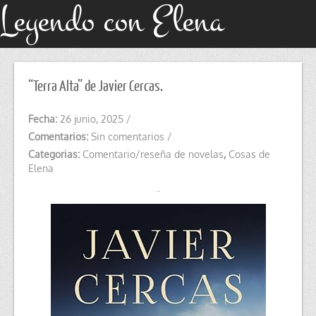
Leyendo con Elena
“Terra Alta” de Javier Cercas.
Fecha:
26 junio, 2025
/
Comentarios:
Sin comentarios
/
Categorias:
Comentario/reseña de novelas
,
Cosas de
Elena
.