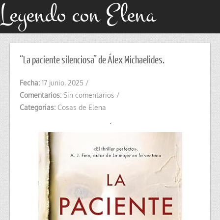
Leyendo con Elena
“La paciente silenciosa” de Álex Michaelides.
Fecha:
17 junio, 2025
/
Comentarios:
Sin comentarios
/
Categorias:
Cosas de Elena
.