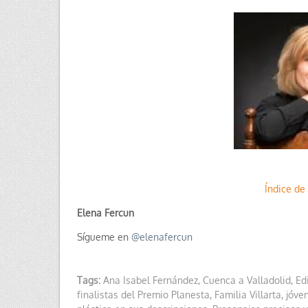
Índice de 
Elena Fercun
Sígueme en
@
elenafercun
Tags:
Ana Isabel Fernández
,
Cuenca a Valladolid
,
Ed
finalistas del Premio Planesta
,
Familia Villarta
,
jóve