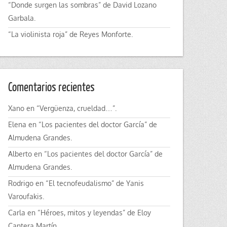
“Donde surgen las sombras” de David Lozano
Garbala.
“La violinista roja” de Reyes Monforte.
Comentarios recientes
Xano
en
“Vergüenza, crueldad…”.
Elena
en
“Los pacientes del doctor García” de
Almudena Grandes.
Alberto
en
“Los pacientes del doctor García” de
Almudena Grandes.
Rodrigo
en
“El tecnofeudalismo” de Yanis
Varoufakis.
Carla
en
“Héroes, mitos y leyendas” de Eloy
Cantera Martín.