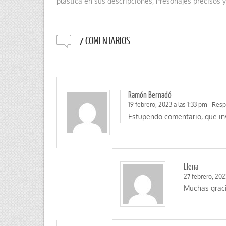
plástica en sus descripciones
,
Presonajes precisos 
7 COMENTARIOS
Ramón Bernadó
19 febrero, 2023 a las 1:33 pm
-
Resp
Estupendo comentario, que invi
Elena
27 febrero, 202
Muchas graci