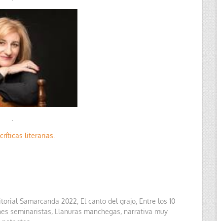
.
críticas literarias.
itorial Samarcanda 2022
,
El canto del grajo
,
Entre los 10
nes seminaristas
,
Llanuras manchegas
,
narrativa muy