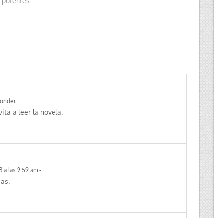
y potentes
onder
ta a leer la novela.
3 a las 9:59 am
-
as.