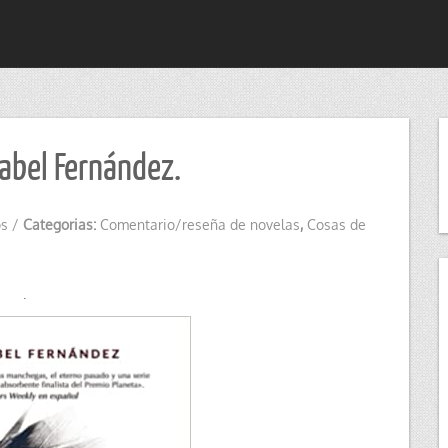
sabel Fernández.
os
/
Categorias:
Comentario/reseña de novelas
,
Cosas de
.