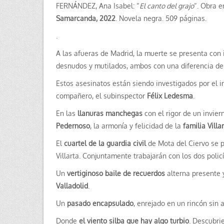
FERNÁNDEZ, Ana Isabel: “
El canto del grajo
“. Obra e
Samarcanda, 2022
. Novela negra. 509 páginas.
.
A las afueras de Madrid, la muerte se presenta con 
desnudos y mutilados, ambos con una diferencia de
Estos asesinatos están siendo investigados por el in
compañero, el subinspector
Félix Ledesma
.
En las
llanuras manchegas
con el rigor de un invie
Pedernoso
, la armonía y felicidad de la
familia Villa
El
cuartel de la guardia civil
de Mota del Ciervo se p
Villarta. Conjuntamente trabajarán con los dos policí
Un
vertiginoso baile de recuerdos
alterna presente 
Valladolid
.
Un
pasado encapsulado
, enrejado en un rincón sin a
Donde
el viento silba que hay algo turbio
. Descubri