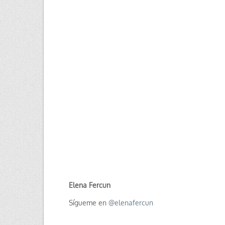
Elena Fercun
Sígueme en
@
elenafercun