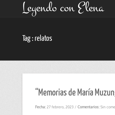
Leyendo con Elena
Tag : relatos
“Memorias de María Muzungu
Fecha:
27 febrero, 2023
/
Comentarios:
Sin come