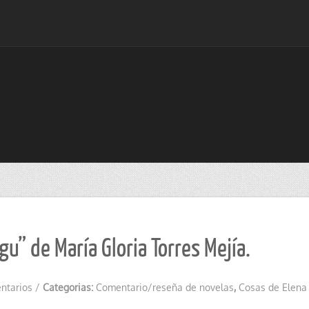
” de María Gloria Torres Mejía.
ntarios
/
Categorias:
Comentario/reseña de novelas
,
Cosas de Elena