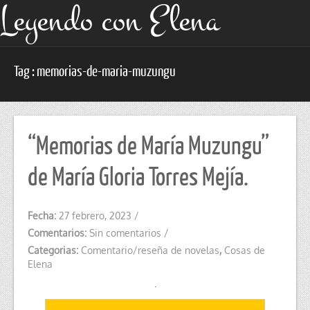
Leyendo con Elena
Tag : memorias-de-maria-muzungu
“Memorias de María Muzungu”
de María Gloria Torres Mejía.
Fecha:
27 febrero, 2023
/
Comentarios:
Sin comentarios
/
Categorias:
Comentario/reseña de novelas
,
Cosas de
Elena
.