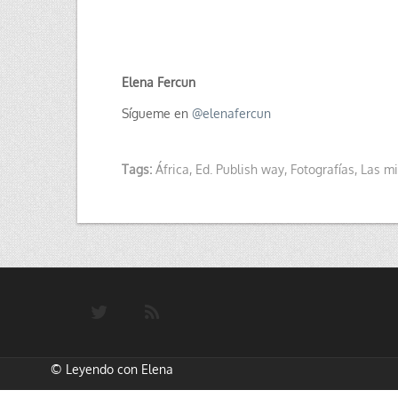
Elena Fercun
Sígueme en
@
elenafercun
Tags:
África
,
Ed. Publish way
,
Fotografías
,
Las mi
©
Leyendo con Elena