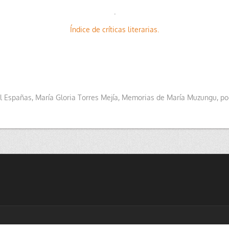
.
Índice de críticas literarias.
l Españas
,
María Gloria Torres Mejía
,
Memorias de María Muzungu
,
po