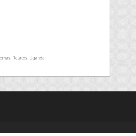
emas
,
Relatos
,
Uganda