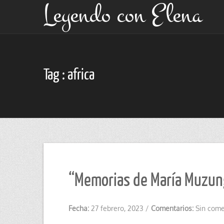
Leyendo con Elena
Tag : africa
“Memorias de María Muzungu
Fecha:
27 febrero, 2023
/
Comentarios:
Sin come