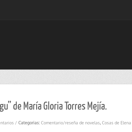
” de María Gloria Torres Mejía.
ntarios
/
Categorias:
Comentario/reseña de novelas
,
Cosas de Elena