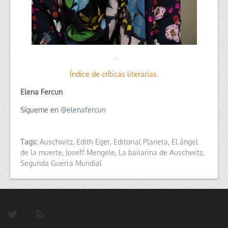
.
Índice de críticas literarias.
Elena Fercun
Sígueme en
@
elenafercun
Tags:
Auschwitz
,
Edith Eger
,
Editorial Planeta
,
El ángel
de la muerte
,
Joseff Mengele
,
La bailarina de Auschwitz
,
Segunda Guerra Mundial