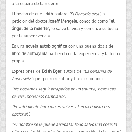
a la espera de la muerte.
El hecho de que Edith bailara
“El Danubio azul”
, a
petición del doctor
Joseff Mengele
, conocido como
“el
ángel de la muerte”
, le salvó la vida y comenzó su lucha
por la supervivencia.
Es una
novela autobiográfica
con una buena dosis de
libro de autoayuda
partiendo de la experiencia y la lucha
propia.
Expresiones de
Edith Eger
, autora de
“La bailarina de
Auschwitz”
que quiero resaltar y transcribir aquí:
“No podemos seguir atrapados en un trauma, incapaces
de vivir, podemos cambiarlo”.
“El sufrimiento humano es universal, el victimismo es
opcional”.
“Al hombre se le puede arrebatar todo salvo una cosa: la
última de las libertades humanas -la elección de la actitud