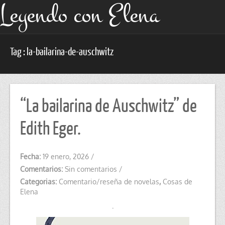
Leyendo con Elena
Tag : la-bailarina-de-auschwitz
“La bailarina de Auschwitz” de
Edith Eger.
Fecha:
19 enero, 2026
/
Comentarios:
Sin comentarios
/
Categorias:
Comentario/reseña de novelas
,
Cosas de
Elena
.