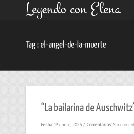
Leyendo con Elena
Tag : el-angel-de-la-muerte
“La bailarina de Auschwitz”
Fecha:
19 enero, 2026
/
Comentarios:
Sin coment