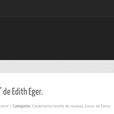
 de Edith Eger.
arios
/
Categorias:
Comentario/reseña de novelas
,
Cosas de Elena