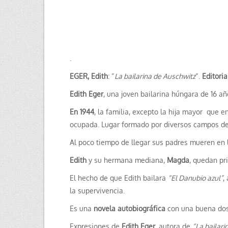
.
EGER, Edith
: “
La bailarina de Auschwitz
“.
Editoria
Edith Eger
, una joven bailarina húngara de 16 añ
En 1944
, la familia, excepto la hija mayor que
ocupada. Lugar formado por diversos campos de
Al poco tiempo de llegar sus padres mueren en 
Edith
y su hermana mediana,
Magda
, quedan pr
El hecho de que Edith bailara
“El Danubio azul”
,
la supervivencia.
Es una
novela autobiográfica
con una buena do
Expresiones de
Edith Eger
, autora de
“La bailari