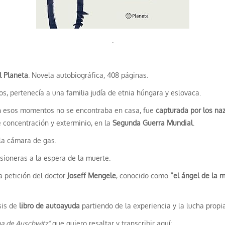
.
l Planeta
. Novela autobiográfica, 408 páginas.
os, pertenecía a una familia judía de etnia húngara y eslovaca.
 en esos momentos no se encontraba en casa, fue
capturada por los naz
 concentración y exterminio, en la
Segunda Guerra Mundial
.
la cámara de gas.
isioneras a la espera de la muerte.
 a petición del doctor
Joseff Mengele
, conocido como
“el ángel de la 
sis de
libro de autoayuda
partiendo de la experiencia y la lucha propia
na de Auschwitz”
que quiero resaltar y transcribir aquí: