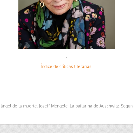
.
Índice de críticas literarias.
 ángel de la muerte
,
Joseff Mengele
,
La bailarina de Auschwitz
,
Segun