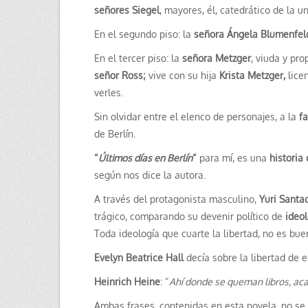
señores Siegel
, mayores, él, catedrático de la u
En el segundo piso: la
señora Ángela Blumenfel
En el tercer piso: la
señora Metzger
, viuda y pro
señor Ross;
vive con su hija
Krista
Metzger,
lice
verles.
Sin olvidar entre el elenco de personajes, a la
fa
de Berlín.
“
Últimos días en Berlín
“
para mí, es una
historia
según nos dice la autora.
A través del protagonista masculino,
Yuri Santa
trágico, comparando su devenir político de
ideol
Toda ideología que cuarte la libertad, no es bue
Evelyn Beatrice Hall
decía sobre la libertad de e
Heinrich Heine
: “
Ahí donde se queman libros, a
Ambas frases, contenidas en esta novela, no se