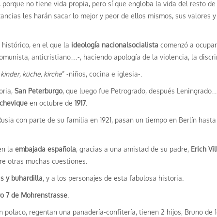
, porque no tiene vida propia, pero sí que engloba la vida del resto de
ancias les harán sacar lo mejor y peor de ellos mismos, sus valores y
histórico, en el que la
ideología nacionalsocialista
comenzó a ocupar 
comunista, anticristiano…-, haciendo apología de la violencia, la dis
“
kinder, küche, kirche
” -niños, cocina e iglesia-.
oria,
San Peterburgo
, que luego fue Petrogrado, después Leningrado…e
lchevique
en octubre de
1917
.
sia con parte de su familia en 1921, pasan un tiempo en Berlín hasta
en la
embajada española
, gracias a una amistad de su padre,
Erich Vi
tre otras muchas cuestiones.
as y buhardilla
, y a los personajes de esta fabulosa historia.
o 7 de Mohrenstrasse
.
 polaco, regentan una panadería-confitería, tienen 2 hijos, Bruno de 16