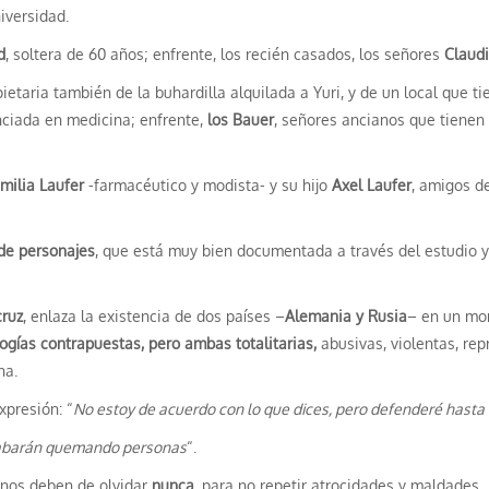
niversidad.
d
, soltera de 60 años; enfrente, los recién casados, los señores
Claudi
pietaria también de la buhardilla alquilada a Yuri, y de un local que ti
nciada en medicina; enfrente,
los Bauer
, señores ancianos que tienen
milia Laufer
-farmacéutico y modista- y su hijo
Axel Laufer
, amigos de
 de personajes
, que está muy bien documentada a través del estudio y 
cruz
, enlaza la existencia de dos países –
Alemania y Rusia
– en un mom
ogías contrapuestas, pero ambas totalitarias,
abusivas, violentas, rep
na.
xpresión: “
No estoy de acuerdo con lo que dices, pero defenderé hasta 
cabarán quemando personas
“.
 nos deben de olvidar
nunca
, para no repetir atrocidades y maldades.