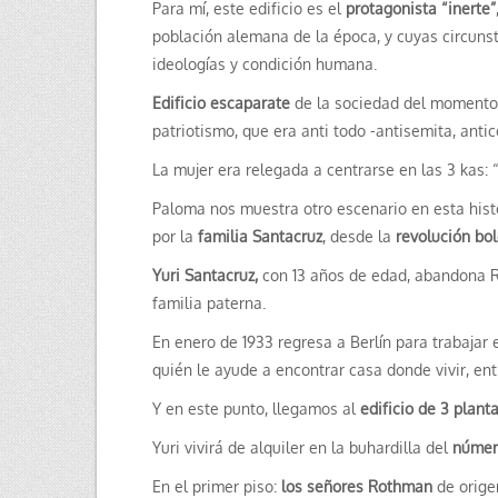
Para mí, este edificio es el
protagonista “inerte”
población alemana de la época, y cuyas circunst
ideologías y condición humana.
Edificio escaparate
de la sociedad del momento 
patriotismo, que era anti todo -antisemita, anti
La mujer era relegada a centrarse en las 3 kas: 
Paloma nos muestra otro escenario en esta hist
por la
familia Santacruz
, desde la
revolución bo
Yuri Santacruz,
con 13 años de edad, abandona Ru
familia paterna.
En enero de 1933 regresa a Berlín para trabajar 
quién le ayude a encontrar casa donde vivir, en
Y en este punto, llegamos al
edificio de 3 plant
Yuri vivirá de alquiler en la buhardilla del
númer
En el primer piso:
los señores Rothman
de origen