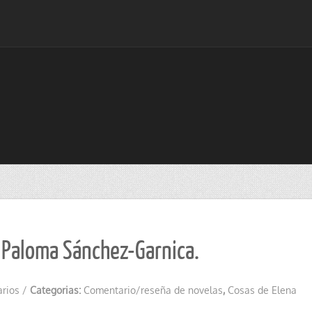
e Paloma Sánchez-Garnica.
arios
/
Categorias:
Comentario/reseña de novelas
,
Cosas de Elena