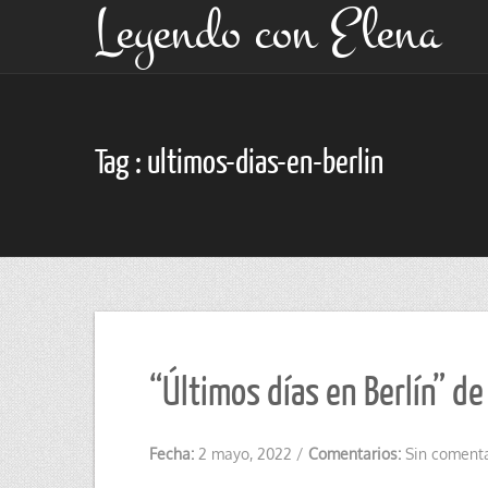
Leyendo con Elena
Tag : ultimos-dias-en-berlin
“Últimos días en Berlín” d
Fecha:
2 mayo, 2022
/
Comentarios:
Sin coment