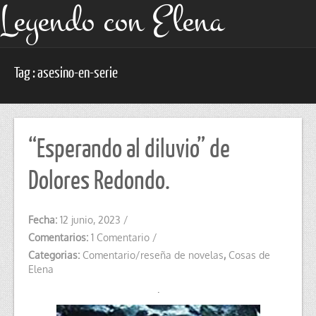
Leyendo con Elena
Tag : asesino-en-serie
“Esperando al diluvio” de
Dolores Redondo.
Fecha:
12 junio, 2023
/
Comentarios:
1 Comentario
/
Categorias:
Comentario/reseña de novelas
,
Cosas de
Elena
.