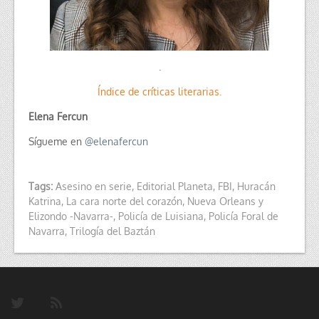
.
Índice de críticas literarias.
Elena Fercun
Sígueme en
@
elenafercun
Tags:
Asesino en serie
,
Editorial Planeta
,
FBI
,
Huracán
Katrina
,
La cara norte del corazón
,
Nueva Orleans y
Elizondo -Navarra-
,
Policía de Luisiana
,
Policía Foral de
Navarra
,
Trilogía del Baztán