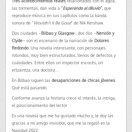
Tres acontecimientos reales
relacionados con el agua,
las tormentas, dan vida a
“
Esperando al diluvio
“
, que
reproduce música en sus capítulos como la banda
sonora de “
Wouldn’t It Be Good
” de Nik Kershaw.
Dos ciudades –
Bilbao y Glasgow
-, dos ríos –
Nervión y
Clyde
– son el escenario de la narración de
Dolores
Redondo
. Una novela interesante, con personajes
rotundos, muy bien estructurados, llenos de defectos y
cualidades. Entre ellos un inspector escocés, un
ertzaintza, una doctora…
En Bilbao siguen las
desapariciones de chicas jóvenes
.
Qué está pasando.
Conforme avanza la historia crece el interés, la intriga,
el posicionamiento del lector.
Es una novela que me ha gustado mucho y, le doy las
gracias a mi amigo invisible, que me la regaló en la
Navidad 2022.