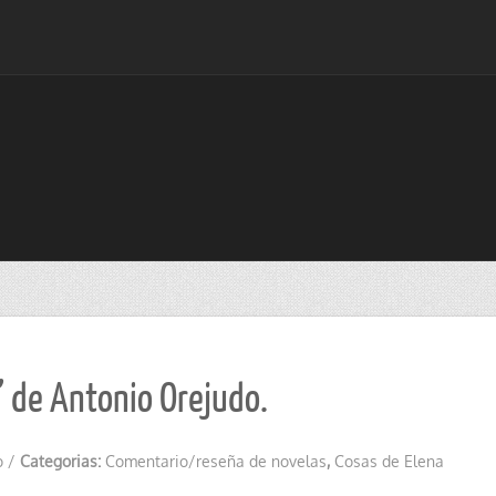
n” de Antonio Orejudo.
o
/
Categorias:
Comentario/reseña de novelas
,
Cosas de Elena