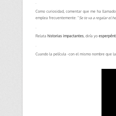
.
Como curiosidad, comentar que me ha llamado l
emplea frecuentemente: “
Se te va a regalar el h
.
Relata
historias impactantes
, diría yo
esperpént
.
Cuando la película -con el mismo nombre que la 