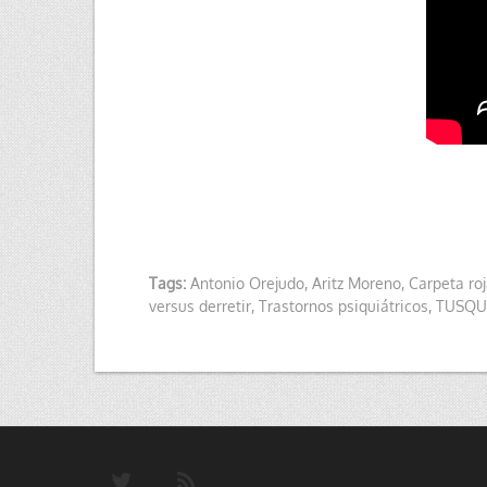
Tags:
Antonio Orejudo
,
Aritz Moreno
,
Carpeta ro
versus derretir
,
Trastornos psiquiátricos
,
TUSQUE