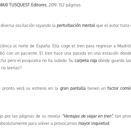
MAXI TUSQUEST Editores
, 2019. 152 páginas.
.
diversa oscilación rayando la
perturbación mental
que el autor trata
línica al norte de España. Ella coge el tren para regresar a Madr
cedió con un paciente. El tren hace una parada en una estación dond
archa pero el psiquiatra no ha subido. Su
carpeta roja
donde guarda las 
 no leerlas?
e pronto verá su estreno en la
gran pantalla
tienen un
factor comú
jo por las páginas de su novela
“Ventajas de viajar en tren”
, tan pro
 absolutamente para volver a provocarnos
mayor inquietud
.