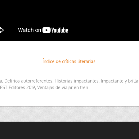
.
Índice de críticas literarias.
ja
,
Delirios autorreferentes
,
Historias impactantes
,
Impactante y brilla
ST Editores 2019
,
Ventajas de viajar en tren