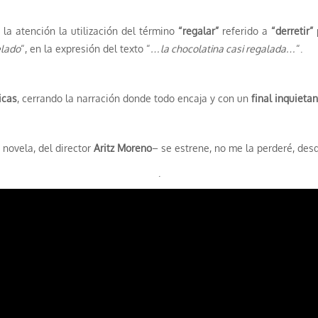
a atención la utilización del término
“regalar”
referido a
“derretir”
elado
“, en la expresión del texto “
…la chocolatina casi regalada…
“.
icas
, cerrando la narración donde todo encaja y con un
final inquieta
novela, del director
Aritz Moreno
– se estrene, no me la perderé, desd
.