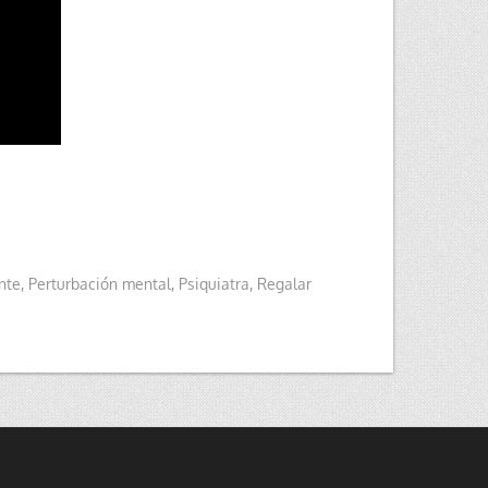
nte
,
Perturbación mental
,
Psiquiatra
,
Regalar