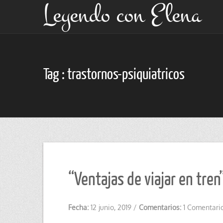
Leyendo con Elena
Tag : trastornos-psiquiatricos
“Ventajas de viajar en tre
Fecha:
12 junio, 2019
/
Comentarios:
1 Comentari