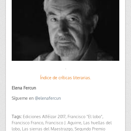
.
Índice de críticas literarias.
Elena Fercun
Sígueme en
@
elenafercun
Tags:
Ediciones Alféizar 2017
,
Francisco "El lobo"
,
Francisco Franco
,
Francisco J. Aguirre
,
Las huellas del
lobo
,
Las sierras del Maestrazgo
,
Segundo Premio