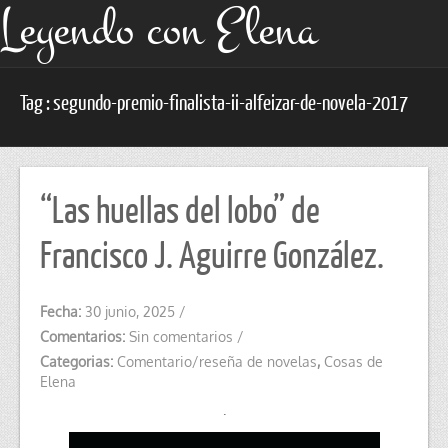
Leyendo con Elena
Tag : segundo-premio-finalista-ii-alfeizar-de-novela-2017
“Las huellas del lobo” de
Francisco J. Aguirre González.
Fecha:
30 junio, 2025
/
Comentarios:
Sin comentarios
/
Categorias:
Comentario/reseña de novelas
,
Cosas de
Elena
.