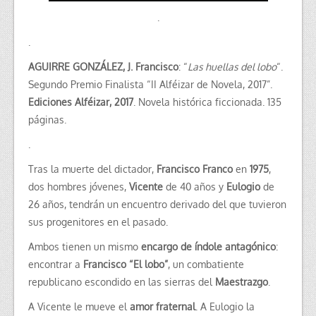
.
.
AGUIRRE GONZÁLEZ, J. Francisco
: “
Las huellas del lobo
“.
Segundo Premio Finalista “II Alféizar de Novela, 2017”.
Ediciones Alféizar, 2017
. Novela histórica ficcionada. 135
páginas.
.
Tras la muerte del dictador,
Francisco Franco
en
1975
,
dos hombres jóvenes,
Vicente
de 40 años y
Eulogio
de
26 años, tendrán un encuentro derivado del que tuvieron
sus progenitores en el pasado.
Ambos tienen un mismo
encargo de índole antagónico
:
encontrar a
Francisco “El lobo”
, un combatiente
republicano escondido en las sierras del
Maestrazgo
.
A Vicente le mueve el
amor fraternal
. A Eulogio la