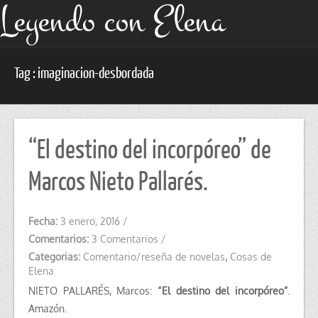
Leyendo con Elena
Tag : imaginacion-desbordada
“El destino del incorpóreo” de
Marcos Nieto Pallarés.
Fecha:
3 enero, 2016
/
Comentarios:
3 Comentarios
/
Categorias:
Comentario/reseña de novelas
,
Cosas de
Elena
NIETO PALLARÉS, Marcos:
“El destino del incorpóreo”
.
Amazón.