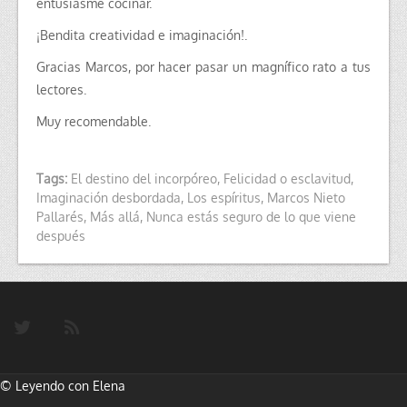
entusiasme cocinar.
¡Bendita creatividad e imaginación!.
Gracias Marcos, por hacer pasar un magnífico rato a tus
lectores.
Muy recomendable.
Tags:
El destino del incorpóreo
,
Felicidad o esclavitud
,
Imaginación desbordada
,
Los espíritus
,
Marcos Nieto
Pallarés
,
Más allá
,
Nunca estás seguro de lo que viene
después
©
Leyendo con Elena