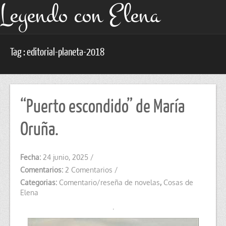
Leyendo con Elena
Tag : editorial-planeta-2018
“Puerto escondido” de María
Oruña.
Fecha:
24 junio, 2025
/
Comentarios:
2 Comentarios
/
Categorias:
Comentario/reseña de novelas
,
Cosas de
Elena
.